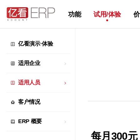
功能
试用/体验
价
亿看演示·体验
适用企业
适用人员
客户情况
ERP 概要
每月300