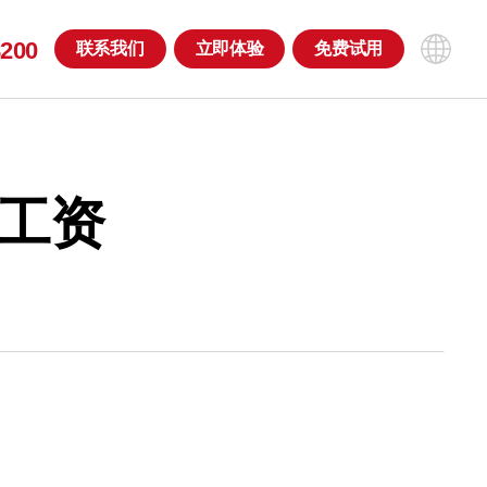
8200
联系
我们
立即
体验
免费
试用
工资