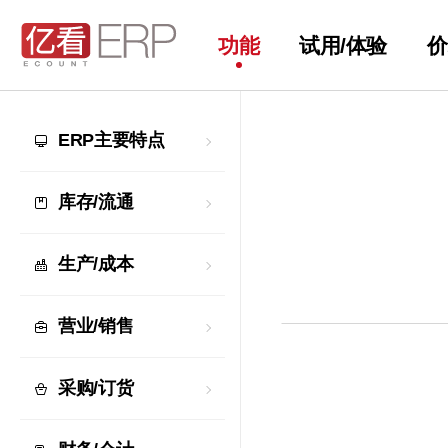
功能
试用/体验
价
ERP主要特点
库存/流通
生产/成本
营业/销售
采购/订货