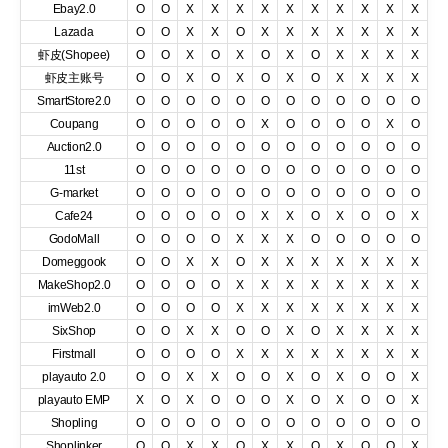
Ebay2.0
O
O
X
X
X
X
X
X
X
X
X
X
Lazada
O
O
X
X
O
X
X
X
X
X
X
X
虾皮(Shopee)
O
O
X
O
X
O
X
O
X
X
X
X
虾皮主账号
O
O
X
O
X
O
X
O
X
X
X
X
SmartStore2.0
O
O
O
O
O
O
O
O
O
O
O
O
Coupang
O
O
O
O
O
X
O
O
O
O
X
O
Auction2.0
O
O
O
O
O
O
O
O
O
O
O
O
11st
O
O
O
O
O
O
O
O
O
O
O
O
G-market
O
O
O
O
O
O
O
O
O
O
O
O
Cafe24
O
O
O
O
O
X
X
O
X
O
O
X
GodoMall
O
O
O
O
X
X
X
O
O
O
O
O
Domeggook
O
O
X
X
O
X
X
X
X
X
X
X
MakeShop2.0
O
O
O
O
X
X
X
X
X
X
X
X
imWeb2.0
O
O
O
O
X
X
X
X
X
X
X
X
SixShop
O
O
X
X
O
O
X
O
X
X
X
X
Firstmall
O
O
O
O
X
X
X
X
X
X
X
X
playauto 2.0
O
O
X
X
O
O
X
O
X
O
O
X
playauto EMP
X
O
X
O
O
O
X
O
X
O
O
X
Shopling
O
O
O
O
O
O
O
O
O
O
O
O
Shoplinker
O
O
X
X
O
X
X
O
X
O
O
X