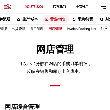
联系
我们
免费
试用
400-876-8200
存/流通
生产/成本
营业/销售
采购/订货
财
管理
出货管理
售后管理
网店管理
Invoice/Packing List
销售
网店管理
可以带出分散在网店的采购订单明细，
反映在销售和库存出入库中。
网店综合管理