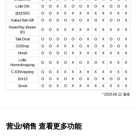
Lotte ON
O
O
X
X
O
O
X
O
X
O
O
X
连结SSG
O
O
X
X
X
X
X
X
X
X
X
X
KakaoTalk Gift
O
O
O
O
O
O
X
O
X
O
O
X
NaverPay (Naver
O
O
X
X
X
X
X
X
X
X
X
X
ID)
Talk Deal
O
O
O
O
O
O
X
O
X
O
O
X
GSShop
O
O
X
X
X
O
X
O
X
O
O
X
Hmall
O
O
O
O
X
X
X
X
X
X
X
X
Lotte
O
O
X
O
X
O
X
O
X
X
X
X
Homeshopping
CJOShopping
O
O
X
X
X
X
X
X
X
X
X
X
10x10
O
O
X
O
X
O
X
O
X
O
O
X
Srook
O
O
X
O
X
X
X
X
X
X
X
X
* 2026.06.12 基准
营业/销售 查看更多功能