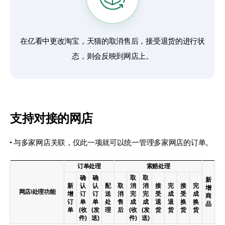
在亿看中更改淘宝，天猫的取消售后，
接受退货的进行状
态，则会反映到网店上。
支持对接的网店
与多家网店关联，仅此一项就可以统一管理多家网店的订单。
订单处理
索赔处理
确
确
取
取
新
新
认
认
配
取
消
消
接
完
接
完
增
网店/处理功能
增
订
订
送
消
完
完
受
成
受
成
商
订
单
单
处
售
成
成
退
退
换
换
品
单
(收
(发
理
后
(收
(发
货
货
货
货
件)
送)
件)
送)