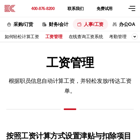
联系
我们
免费
试用
400-876-8200
采购/订货
财务/会计
人事/工资
办公OA
如何轻松计算工资
工资管理
在线查询工资系统
考勤管理
人
工资管理
根据职员信息自动计算工资，
并轻松发放/传达工资
单。
按照工资计算方式
设置津贴与扣除项目