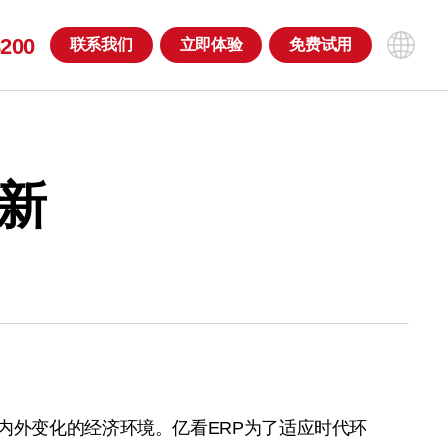
8200
联系
我们
立即
体验
免费
试用
新
内外变化的经济环境。亿看ERP为了适应时代环