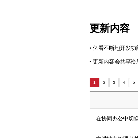
更新内容
亿看不断地开发功
更新内容会共享给
1
2
3
4
5
在协同办公中切